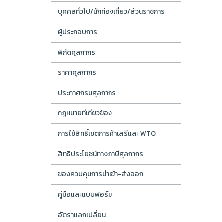
บุคคลทั่วไป/นักท่องเที่ยว/ส่วนราชการ
ผู้ประกอบการ
พิกัดศุลกากร
ราคาศุลกากร
ประกาศกรมศุลกากร
กฎหมายที่เกี่ยวข้อง
การใช้สิทธิ์เขตการค้าเสรีและ WTO
สิทธิประโยชน์ทางภาษีศุลกากร
ของควบคุมการนำเข้า-ส่งออก
คู่มือและแบบฟอร์ม
อัตราแลกเปลี่ยน