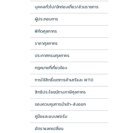
บุคคลทั่วไป/นักท่องเที่ยว/ส่วนราชการ
ผู้ประกอบการ
พิกัดศุลกากร
ราคาศุลกากร
ประกาศกรมศุลกากร
กฎหมายที่เกี่ยวข้อง
การใช้สิทธิ์เขตการค้าเสรีและ WTO
สิทธิประโยชน์ทางภาษีศุลกากร
ของควบคุมการนำเข้า-ส่งออก
คู่มือและแบบฟอร์ม
อัตราแลกเปลี่ยน