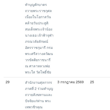
ทำบุญตักบาตร
ถวายพระราชกุศล
เนื่องในโอกาสวัน
คล้ายวันประสูติ
สมเด็จพระเจ้าน้อง
นางเธอ เจ้าฟ้าจุฬา
ภรณวลัยลักษณ์
อัครราชกุมารี กรม
พระศรีสวางควัฒน
วรขัตติยราชนารี
ณ ศาลาหลวงพ่อ
พระใส วัดโพธิ์ชัย
29
3 กรกฎาคม 2569
25
สำนักงานศุลกากร
ภาคที่ 2 ร่วมทำบุญ
ถวายสังฆทานและ
ปัจจัยแก่ท่าน พระ
เทพวชิรคุณ