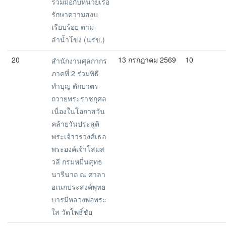
ร่วมมือกับหน่วยเรือ
รักษาความสงบ
เรียบร้อย ตาม
ลำน้ำโขง (นรข.)
20
13 กรกฎาคม 2569
10
สำนักงานศุลกากร
ภาคที่ 2 ร่วมพิธี
ทำบุญ ตักบาตร
ถวายพระราชกุศล
เนื่องในโอกาสวัน
คล้ายวันประสูติ
พระเจ้าวรวงศ์เธอ
พระองค์เจ้าโสมส
วลี กรมหมื่นสุทธ
นารีนาถ ณ ศาลา
อเนกประสงค์พุทธ
บารมีหลวงพ่อพระ
ใส วัดโพธิ์ชัย