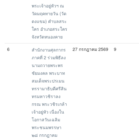
พระเจ้าอยู่หัวฯ ณ
วัดมฤคทายวัน (วัด
ดงแขม) ตำบลสระ
ใคร อำเภอสระใคร
จังหวัดหนองคาย
6
27 กรกฎาคม 2569
9
สำนักงานศุลกากร
ภาคที่ 2 ร่วมพิธีลง
นามถวายพระพร
ชัยมงคล พระบาท
สมเด็จพระปรเมน
ทรรามาธิบดีศรีสิน
ทรมหาวชิราลง
กรณ พระวชิรเกล้า
เจ้าอยู่หัว เนื่องใน
โอกาสวันเฉลิม
พระชนมพรรษา
๒๘ กรกฎาคม