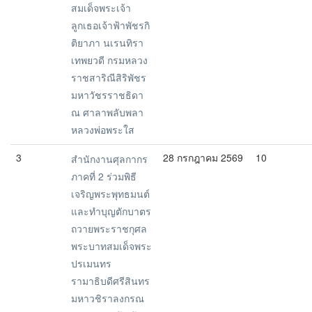
สมเด็จพระเจ้า
ลูกเธอเจ้าฟ้าพัชรกิ
ติยาภา นเรนทิรา
เทพยวดี กรมหลวง
ราชสาริณีสิริพัชร
มหาวัชรราชธิดา
ณ ศาลาพลับพลา
หลวงพ่อพระใส
3
28 กรกฎาคม 2569
10
สำนักงานศุลกากร
ภาคที่ 2 ร่วมพิธี
เจริญพระพุทธมนต์
และทำบุญตักบาตร
ถวายพระราชกุศล
พระบาทสมเด็จพระ
ปรเมนทร
รามาธิบดีศรีสินทร
มหาวชิราลงกรณ