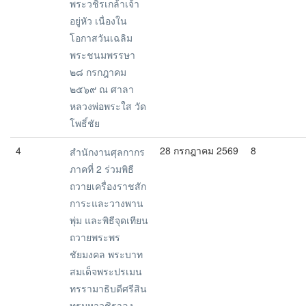
พระวชิรเกล้าเจ้า
อยู่หัว เนื่องใน
โอกาสวันเฉลิม
พระชนมพรรษา
๒๘ กรกฎาคม
๒๕๖๙ ณ ศาลา
หลวงพ่อพระใส วัด
โพธิ์ชัย
4
28 กรกฎาคม 2569
8
สำนักงานศุลกากร
ภาคที่ 2 ร่วมพิธี
ถวายเครื่องราชสัก
การะและวางพาน
พุ่ม และพิธีจุดเทียน
ถวายพระพร
ชัยมงคล พระบาท
สมเด็จพระปรเมน
ทรรามาธิบดีศรีสิน
ทรมหาวชิราลง