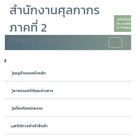
สำนักงานศุลกากร
ภาคที่ 2
Regional Customs Office 2
Toggle
navigation
เมนูด้านบนหน้าหลัก
รายงานสถิติและข่าวสาร
เกี่ยวกับหน่วยงาน
สถิติการนำเข้าสินค้า