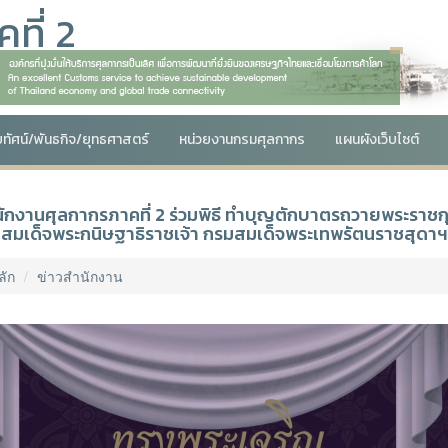
ที่ 2
ัยทัศน์/พันธกิจ/ยุทธศาสตร์
หน่วยงานกรมศุลกากร
แผนผังเว็บไซต์
ักงานศุลกากรภาคที่ 2 ร่วมพิธี ทำบุญตักบาตรถวายพระราชก
สมเด็จพระกนิษฐาธิราชเจ้า กรมสมเด็จพระเทพรัตนราชสุดา
ลัก
ข่าวสำนักงาน