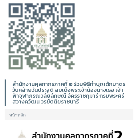
สำนักงานศุลกากรภาคที่ ๒ ร่วมพิธีทำบุญตักบาตร
วันคล้ายวันประสูติ สมเด็จพระเจ้าน้องนางเธอ เจ้า
ฟ้าจุฬาภรณวลัยลักษณ์ อัครราชกุมารี กรมพระศรี
สวางควัฒน วรขัตติยราชนารี
หน้าหลัก