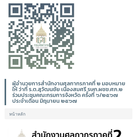
ผู้อำนวยการสำนักงานศุลกากรภาคที่ ๒ มอบหมาย
ให้ ว่าที่ ร.ต.สุวัฒนชัย เนื่องสมศรี รษก.ผชช.ศภ.๒
ร่วมประชุมคณะกรมการจังหวัด ครั้งที่ ๖/๒๕๖๗
ประจำเดือน มิถุนายน ๒๕๖๗
หน้าหลัก