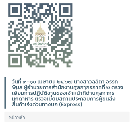
วันที่ ๙-๑๐ เมษายน ๒๕๖๗ นางสาวลลิตา อรรถ
พิมล ผู้อำนวยการสำนักงานศุลกากรภาคที่ ๒ ตรวจ
เยี่ยมการปฏิบัติงานของเจ้าหน้าที่ด่านศุลกากร
มุกดาหาร ตรวจเยี่ยมสถานประกอบการผู้ขนส่ง
สินค้าเร่งด่วนทางบก (Express)
หน้าหลัก