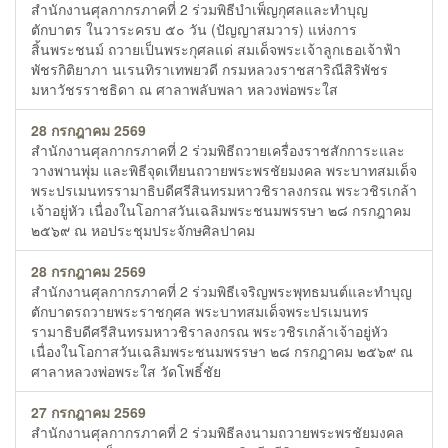
สำนักงานศุลกากรภาคที่ 2 ร่วมพิธีบำเพ็ญกุศลและทำบุญ
ตักบาตร ในวาระครบ ๕๐ วัน (ปัญญาสมวาร) แห่งการ
สิ้นพระชนม์ ถวายเป็นพระกุศลแด่ สมเด็จพระเจ้าลูกเธอเจ้าฟ้า
พัชรกิติยาภา นเรนทิราเทพยวดี กรมหลวงราชสาริณีสิริพัชร
มหาวัชรราชธิดา ณ ศาลาพลับพลา หลวงพ่อพระใส
28 กรกฎาคม 2569
สำนักงานศุลกากรภาคที่ 2 ร่วมพิธีถวายเครื่องราชสักการะและ
วางพานพุ่ม และพิธีจุดเทียนถวายพระพรชัยมงคล พระบาทสมเด็จ
พระปรเมนทรรามาธิบดีศรีสินทรมหาวชิราลงกรณ พระวชิรเกล้า
เจ้าอยู่หัว เนื่องในโอกาสวันเฉลิมพระชนมพรรษา ๒๘ กรกฎาคม
๒๕๖๙ ณ หอประชุมประจักษศิลปาคม
28 กรกฎาคม 2569
สำนักงานศุลกากรภาคที่ 2 ร่วมพิธีเจริญพระพุทธมนต์และทำบุญ
ตักบาตรถวายพระราชกุศล พระบาทสมเด็จพระปรเมนทร
รามาธิบดีศรีสินทรมหาวชิราลงกรณ พระวชิรเกล้าเจ้าอยู่หัว
เนื่องในโอกาสวันเฉลิมพระชนมพรรษา ๒๘ กรกฎาคม ๒๕๖๙ ณ
ศาลาหลวงพ่อพระใส วัดโพธิ์ชัย
27 กรกฎาคม 2569
สำนักงานศุลกากรภาคที่ 2 ร่วมพิธีลงนามถวายพระพรชัยมงคล