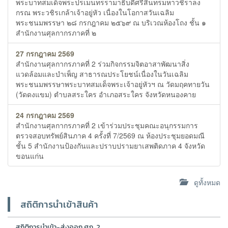
พระบาทสมเด็จพระปรเมนทรรามาธิบดีศรีสินทรมหาวชิราลง
กรณ พระวชิรเกล้าเจ้าอยู่หัว เนื่องในโอกาสวันเฉลิม
พระชนมพรรษา ๒๘ กรกฎาคม ๒๕๖๙ ณ บริเวณห้องโถง ชั้น ๑
สำนักงานศุลกากรภาคที่ ๒
27 กรกฎาคม 2569
สำนักงานศุลกากรภาคที่ 2 ร่วมกิจกรรมจิตอาสาพัฒนาสิ่ง
แวดล้อมและบำเพ็ญ สาธารณประโยชน์เนื่องในวันเฉลิม
พระชนมพรรษาพระบาทสมเด็จพระเจ้าอยู่หัวฯ ณ วัดมฤคทายวัน
(วัดดงแขม) ตำบลสระใคร อำเภอสระใคร จังหวัดหนองคาย
24 กรกฎาคม 2569
สำนักงานศุลกากรภาคที่ 2 เข้าร่วมประชุมคณะอนุกรรมการ
ตรวจสอบทรัพย์สินภาค 4 ครั้งที่ 7/2569 ณ ห้องประชุมยอดมณี
ชั้น 5 สำนักงานป้องกันและปราบปรามยาเสพติดภาค 4 จังหวัด
ขอนแก่น
ดูทั้งหมด
สถิติการนำเข้าสินค้า
สถิติการนำเข้า-ส่งออก ศภ. 2