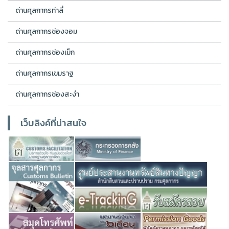
ด่านศุลกากรท่าลี่
ด่านศุลกากรช่องจอม
ด่านศุลกากรช่องเม็ก
ด่านศุลกากรเขมราฐ
ด่านศุลกากรช่องสะงำ
เว็บลิงค์ที่น่าสนใจ